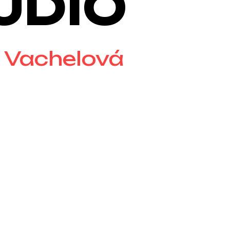
UDIO
 Vachelová
žby nebo nezávaznou
ntaktovat prostřednictvím e-
udio@gmail.com
nebo na